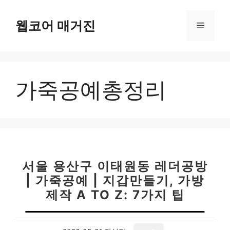
컨
텐
웹코어 매거진
메
츠
로
뉴
건
너
가죽공예총정리
뛰
기
서울 용산구 이태원동 레더공방
| 가죽공예 | 지갑만들기, 가방
제작 A TO Z: 7가지 팁