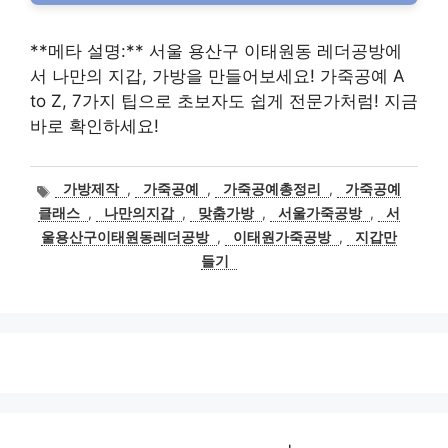
**메타 설명:** 서울 용산구 이태원동 레더공방에
서 나만의 지갑, 가방을 만들어보세요! 가죽공예 A
to Z, 7가지 팁으로 초보자도 쉽게 전문가처럼! 지금
바로 확인하세요!
태
가방제작
,
가죽공예
,
가죽공예총정리
,
가죽공예
그
클래스
,
나만의지갑
,
맞춤가방
,
서울가죽공방
,
서
울용산구이태원동레더공방
,
이태원가죽공방
,
지갑만
들기