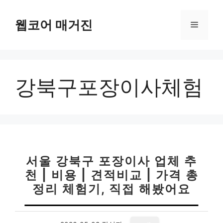
컨
텐
웹코어 매거진
메
츠
로
뉴
건
너
강북구포장이사체험
뛰
기
서울 강북구 포장이사 업체 추
천 | 비용 | 견적비교 | 가격 총
정리 체험기, 직접 해봤어요