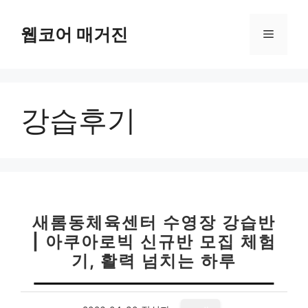
컨
텐
웹코어 매거진
메
츠
로
뉴
건
너
강습후기
뛰
기
새롬동체육센터 수영장 강습반
| 아쿠아로빅 신규반 모집 체험
기, 활력 넘치는 하루