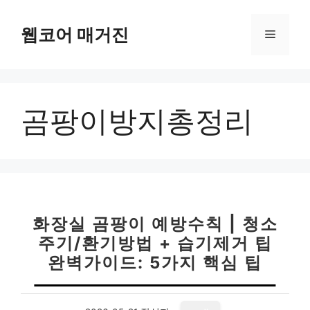
컨
텐
웹코어 매거진
메
츠
로
뉴
건
너
곰팡이방지총정리
뛰
기
화장실 곰팡이 예방수칙 | 청소
주기/환기방법 + 습기제거 팁
완벽가이드: 5가지 핵심 팁