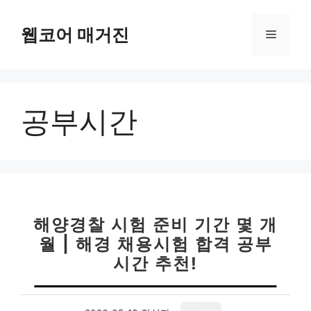
컨
텐
웹코어 매거진
메
츠
로
뉴
건
너
공부시간
뛰
기
해양경찰 시험 준비 기간 몇 개
월 | 해경 채용시험 합격 공부
시간 추천!