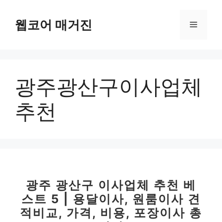
컨
텐
웹코어 매거진
메
츠
로
뉴
건
너
광주광산구이사업체
뛰
기
추천
광주 광산구 이사업체 추천 베
스트 5 | 용달이사, 원룸이사 견
적비교, 가격, 비용, 포장이사 총