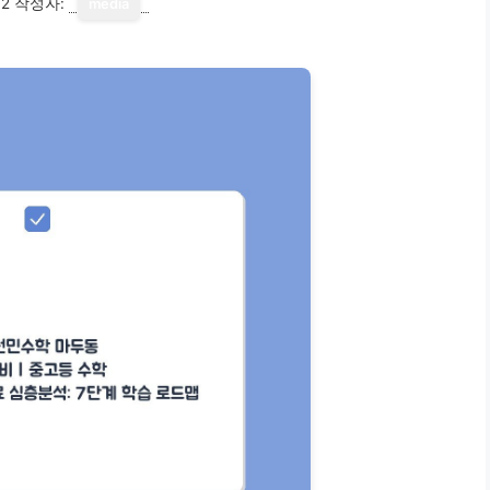
12
작성자:
media