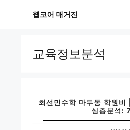
컨
텐
웹코어 매거진
츠
로
건
너
뛰
교육정보분석
기
최선민수학 마두동 학원비 
심층분석: 