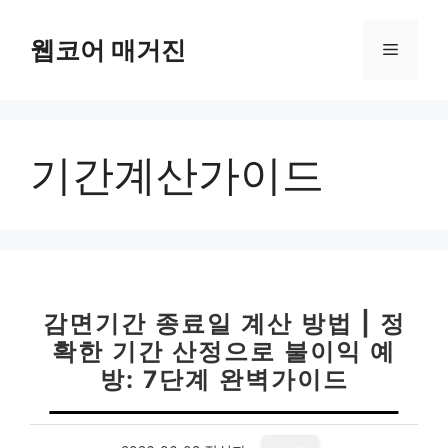
컨
텐
웹코어 매거진
메
츠
로
뉴
건
너
기간계산가이드
뛰
기
감면기간 종료일 계산 방법 | 정
확한 기간 산정으로 불이익 예
방: 7단계 완벽가이드