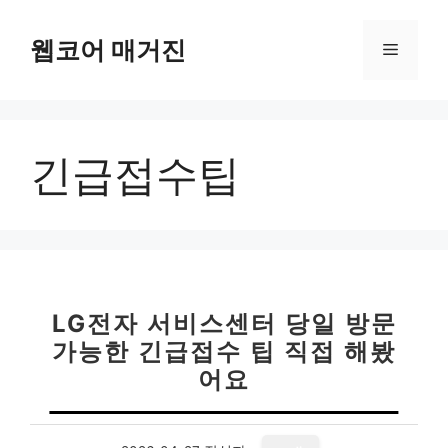
컨
텐
웹코어 매거진
메
츠
로
뉴
건
너
긴급접수팁
뛰
기
LG전자 서비스센터 당일 방문
가능한 긴급접수 팁 직접 해봤
어요