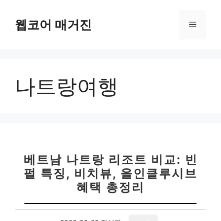
컨
텐
웹코어 매거진
메
츠
로
뉴
건
너
나트랑여행
뛰
기
베트남 나트랑 리조트 비교: 빈
펄 특징, 비치뷰, 올인클루시브
혜택 총정리