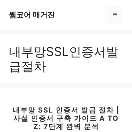
컨
텐
웹코어 매거진
메
츠
로
뉴
건
너
내부망SSL인증서발
뛰
기
급절차
내부망 SSL 인증서 발급 절차 |
사설 인증서 구축 가이드 A TO
Z: 7단계 완벽 분석