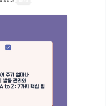
10
작성자:
media