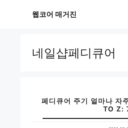
컨
텐
웹코어 매거진
츠
로
건
너
뛰
네일샵페디큐어
기
페디큐어 주기 얼마나 자주
TO Z: