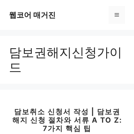
컨
텐
웹코어 매거진
메
츠
로
뉴
건
너
담보권해지신청가이
뛰
기
드
담보취소 신청서 작성 | 담보권
해지 신청 절차와 서류 A TO Z:
7가지 핵심 팁