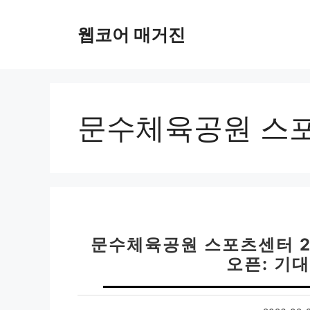
컨
텐
웹코어 매거진
츠
로
건
너
뛰
문수체육공원 스
기
문수체육공원 스포츠센터 2
오픈: 기