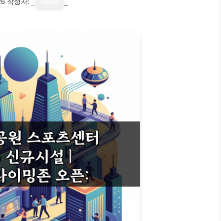
26
작성자:
media