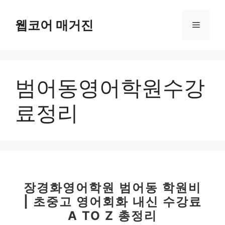
컨
텐
웹코어 매거진
메
츠
로
뉴
건
너
범어동영어학원수강
뛰
기
료정리
장경화영어학원 범어동 학원비
| 초중고 영어회화 내신 수강료
A TO Z 총정리