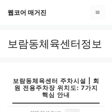
컨
텐
웹코어 매거진
메
츠
로
뉴
건
너
보람동체육센터정보
뛰
기
보람동체육센터 주차시설 | 회
원 전용주차장 위치도: 7가지
핵심 안내