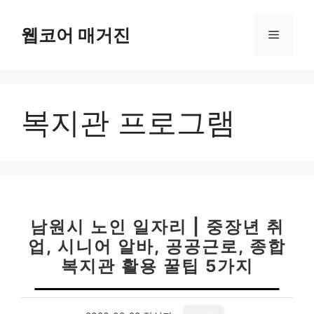
컨
텐
웹코어 매거진
메
츠
로
뉴
건
너
복지관 프로그램
뛰
기
남원시 노인 일자리 | 중장년 취
업, 시니어 알바, 공공근로, 종합
복지관 활용 꿀팁 5가지