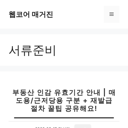
컨
텐
웹코어 매거진
메
츠
로
뉴
건
너
서류준비
뛰
기
부동산 인감 유효기간 안내 | 매
도용/근저당용 구분 + 재발급
절차 꿀팁 공유해요!