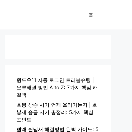
홈
윈도우11 자동 로그인 트러블슈팅 |
오류해결 방법 A to Z: 7가지 핵심 해
결책
호봉 상승 시기 언제 올라가는지 | 호
봉제 승급 시기 총정리: 5가지 핵심
포인트
빨래 쉰냄새 해결방법 완벽 가이드: 5