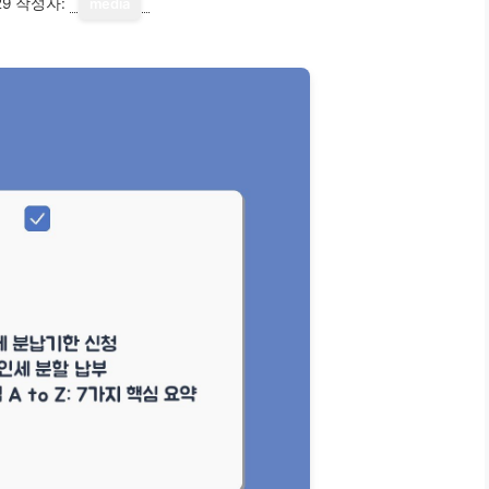
29
작성자:
media