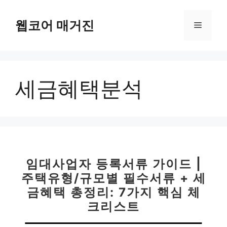
컨
텐
웹코어 매거진
메
츠
로
뉴
건
너
세금혜택분석
뛰
기
임대사업자 등록서류 가이드 |
주택유형/규모별 필수서류 + 세
금혜택 총정리: 7가지 핵심 체
크리스트