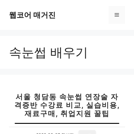
컨
텐
웹코어 매거진
메
츠
로
뉴
건
너
속눈썹 배우기
뛰
기
서울 청담동 속눈썹 연장술 자
격증반 수강료 비교, 실습비용,
재료구매, 취업지원 꿀팁