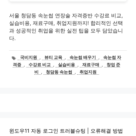
서울 청담동 속눈썹 연장술 자격증반 수강료 비교,
실습비용, 재료구매, 취업지원까지! 합리적인 선택
과 성공적인 취업을 위한 실전 팁을 모두 담았습니
다.
태
국비지원
,
뷰티 교육
,
속눈썹 배우기
,
속눈썹 자
그
격증
,
수강료 비교
,
실습비용
,
재료구매
,
창업 준
비
,
청담동 속눈썹
,
취업지원
윈도우11 자동 로그인 트러블슈팅 | 오류해결 방법