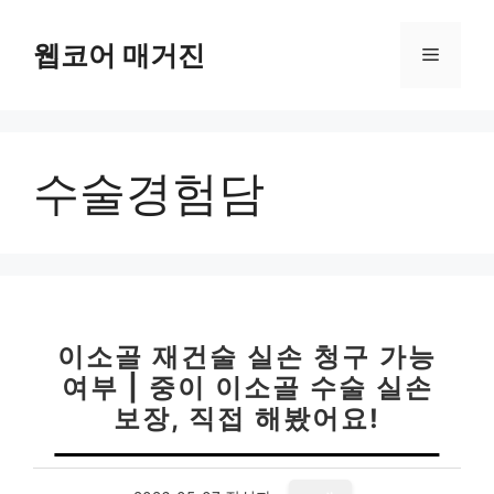
컨
텐
웹코어 매거진
메
츠
로
뉴
건
너
수술경험담
뛰
기
이소골 재건술 실손 청구 가능
여부 | 중이 이소골 수술 실손
보장, 직접 해봤어요!