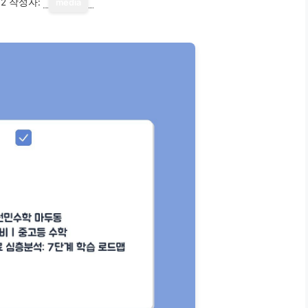
12
작성자:
media