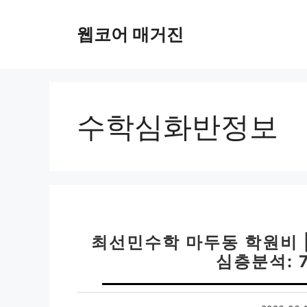
컨
텐
웹코어 매거진
츠
로
건
너
뛰
수학심화반정보
기
최선민수학 마두동 학원비 
심층분석: 