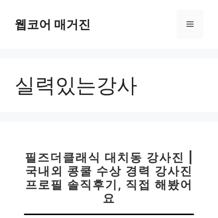
컨
텐
웹코어 매거진
메
츠
로
뉴
건
너
실력있는강사
뛰
기
필즈더클래식 대치동 강사진 |
국내외 콩쿨 수상 경력 강사진
프로필 솔직후기, 직접 해봤어
요