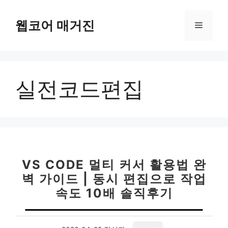
컨
텐
웹코어 매거진
메
츠
로
뉴
건
너
실전코드편집
뛰
기
VS CODE 멀티 커서 활용법 완
벽 가이드 | 동시 편집으로 작업
속도 10배 솔직후기