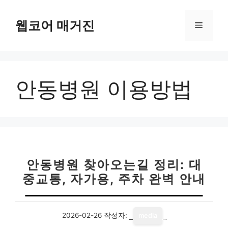
컨
텐
웹코어 매거진
메
츠
로
뉴
건
너
안동병원 이용방법
뛰
기
안동병원 찾아오는길 정리: 대
중교통, 자가용, 주차 완벽 안내
2026-02-26
작성자:
media