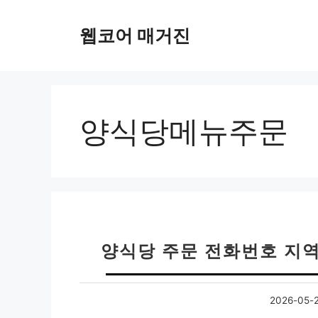
컨
텐
웹코어 매거진
츠
로
건
너
뛰
양식당메뉴주문
기
양식당 주문 전화번호 지역별
2026-05-