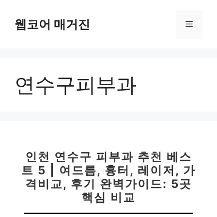
컨
텐
웹코어 매거진
메
츠
로
뉴
건
너
연수구피부과
뛰
기
인천 연수구 피부과 추천 베스
트 5 | 여드름, 흉터, 레이저, 가
격비교, 후기 완벽가이드: 5곳
핵심 비교