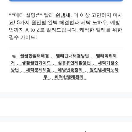
**메타 설명:** 빨래 쉰냄새, 더 이상 고민하지 마세
요! 5가지 원인별 완벽 해결법과 세탁 노하우, 예방
법까지 A to Z로 알려드립니다. 쾌적한 빨래를 위한
필수 가이드!
태
꿉꿉한빨래해결
,
빨래쉰내해결방법
,
빨래악취제
그
거
,
생활꿀팁가이드
,
섬유유연제활용법
,
세탁기청소
방법
,
세탁문제해결
,
예방법총정리
,
원인별세탁노하
우
,
쾌적한빨래관리