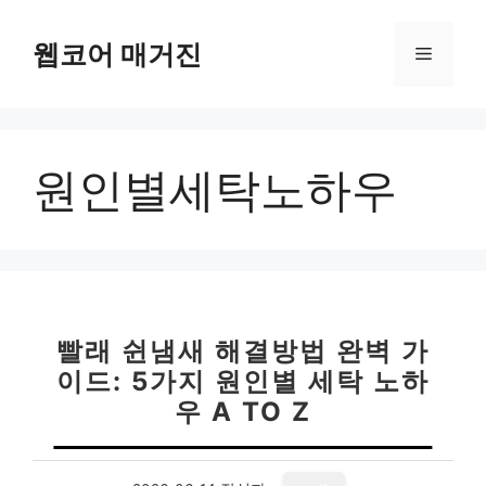
컨
텐
웹코어 매거진
메
츠
로
뉴
건
너
원인별세탁노하우
뛰
기
빨래 쉰냄새 해결방법 완벽 가
이드: 5가지 원인별 세탁 노하
우 A TO Z