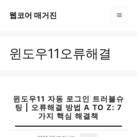
컨
텐
웹코어 매거진
메
츠
로
뉴
건
너
윈도우11오류해결
뛰
기
윈도우11 자동 로그인 트러블슈
팅 | 오류해결 방법 A TO Z: 7
가지 핵심 해결책