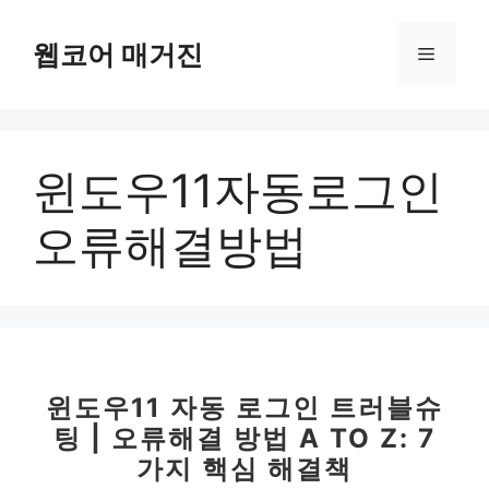
컨
텐
웹코어 매거진
메
츠
로
뉴
건
너
윈도우11자동로그인
뛰
기
오류해결방법
윈도우11 자동 로그인 트러블슈
팅 | 오류해결 방법 A TO Z: 7
가지 핵심 해결책