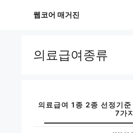
컨
텐
웹코어 매거진
츠
로
건
너
뛰
의료급여종류
기
의료급여 1종 2종 선정기준 |
7가