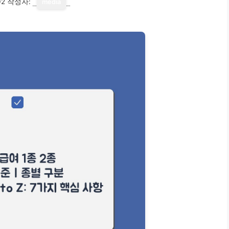
02
작성자:
media