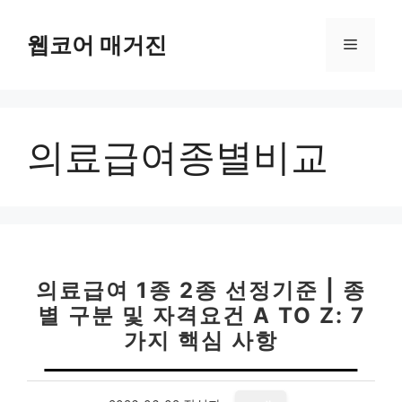
컨
텐
웹코어 매거진
메
츠
로
뉴
건
너
의료급여종별비교
뛰
기
의료급여 1종 2종 선정기준 | 종
별 구분 및 자격요건 A TO Z: 7
가지 핵심 사항