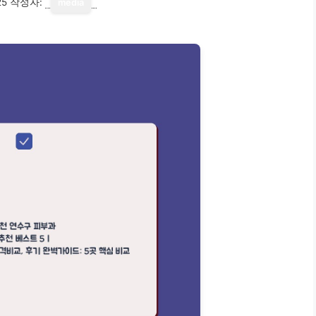
25
작성자:
media