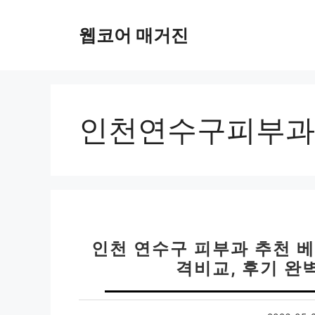
컨
텐
웹코어 매거진
츠
로
건
너
뛰
인천연수구피부과
기
인천 연수구 피부과 추천 베스
격비교, 후기 완