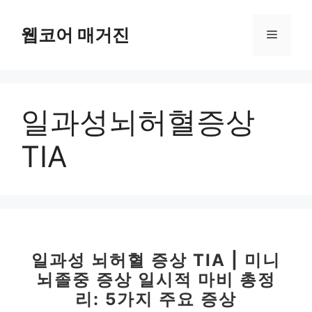
컨
텐
웹코어 매거진
메
츠
로
뉴
건
너
일과성뇌허혈증상
뛰
기
TIA
일과성 뇌허혈 증상 TIA | 미니
뇌졸중 증상 일시적 마비 총정
리: 5가지 주요 증상