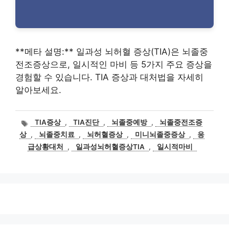
**메타 설명:** 일과성 뇌허혈 증상(TIA)은 뇌졸중
전조증상으로, 일시적인 마비 등 5가지 주요 증상을
경험할 수 있습니다. TIA 증상과 대처법을 자세히
알아보세요.
태
TIA증상
,
TIA진단
,
뇌졸중예방
,
뇌졸중전조증
그
상
,
뇌졸중치료
,
뇌허혈증상
,
미니뇌졸중증상
,
응
급상황대처
,
일과성뇌허혈증상TIA
,
일시적마비