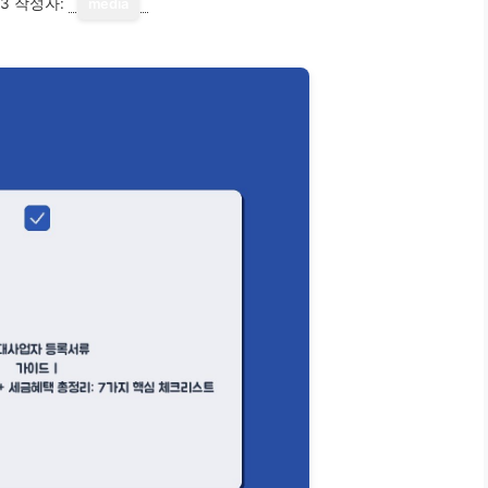
13
작성자:
media