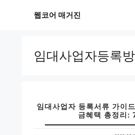
컨
텐
웹코어 매거진
츠
로
건
너
뛰
임대사업자등록방
기
임대사업자 등록서류 가이드 
금혜택 총정리: