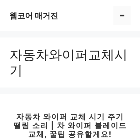
컨
텐
웹코어 매거진
메
츠
로
뉴
건
너
자동차와이퍼교체시
뛰
기
기
자동차 와이퍼 교체 시기 주기
떨림 소리 | 차 와이퍼 블레이드
교체, 꿀팁 공유할게요!