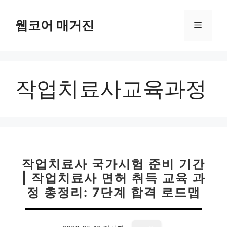
컨
텐
웹코어 매거진
메
츠
로
뉴
건
너
작업치료사교육과정
뛰
기
작업치료사 국가시험 준비 기간
| 작업치료사 면허 취득 교육 과
정 총정리: 7단계 합격 로드맵