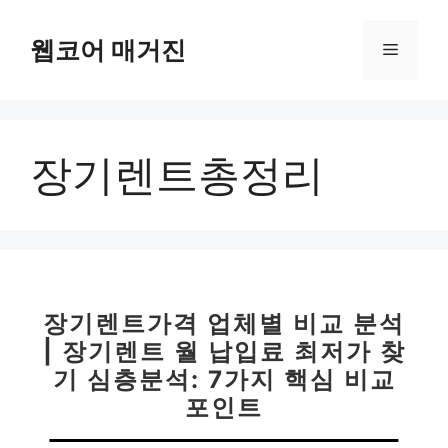
컨
텐
웹코어 매거진
메
츠
로
뉴
건
너
장기렌트총정리
뛰
기
장기렌트가격 업체별 비교 분석
| 장기렌트 월 납입료 최저가 찾
기 심층분석: 7가지 핵심 비교
포인트