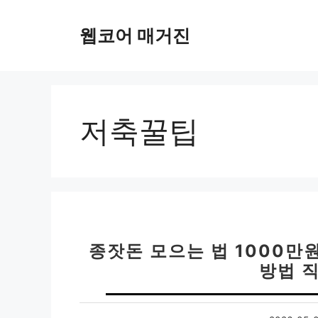
컨
텐
웹코어 매거진
츠
로
건
너
뛰
저축꿀팁
기
종잣돈 모으는 법 1000만원
방법 