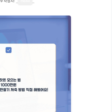
09
작성자:
media