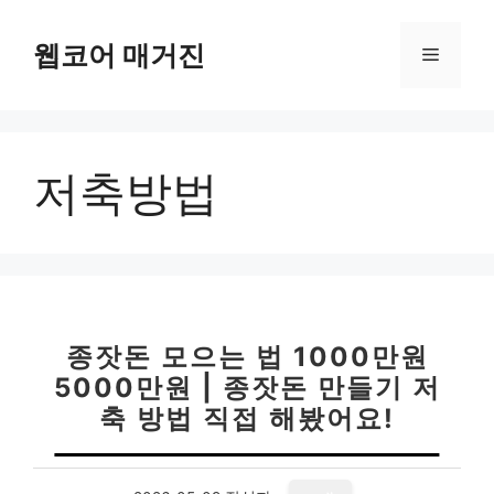
컨
텐
웹코어 매거진
메
츠
로
뉴
건
너
저축방법
뛰
기
종잣돈 모으는 법 1000만원
5000만원 | 종잣돈 만들기 저
축 방법 직접 해봤어요!