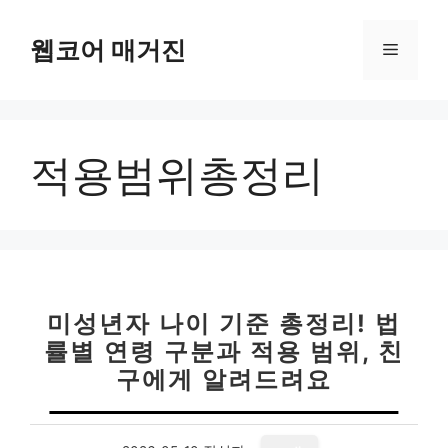
컨
텐
웹코어 매거진
메
츠
로
뉴
건
너
적용범위총정리
뛰
기
미성년자 나이 기준 총정리! 법
률별 연령 구분과 적용 범위, 친
구에게 알려드려요