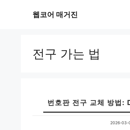
컨
텐
웹코어 매거진
츠
로
건
너
뛰
전구 가는 법
기
번호판 전구 교체 방법: D
2026-03-