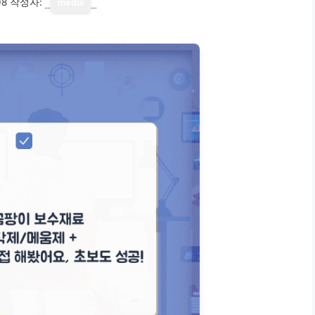
08
작성자:
media