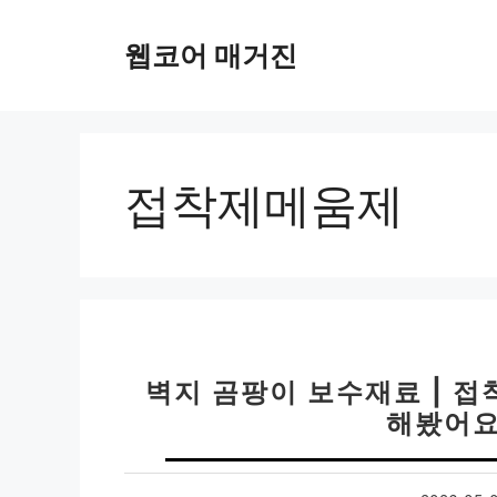
컨
텐
웹코어 매거진
츠
로
건
너
뛰
접착제메움제
기
벽지 곰팡이 보수재료 | 접
해봤어요