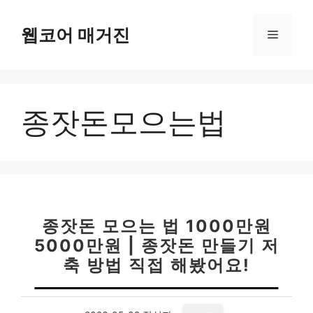
컨
텐
웹코어 매거진
메
츠
로
뉴
건
너
종잣돈모으는법
뛰
기
종잣돈 모으는 법 1000만원
5000만원 | 종잣돈 만들기 저
축 방법 직접 해봤어요!