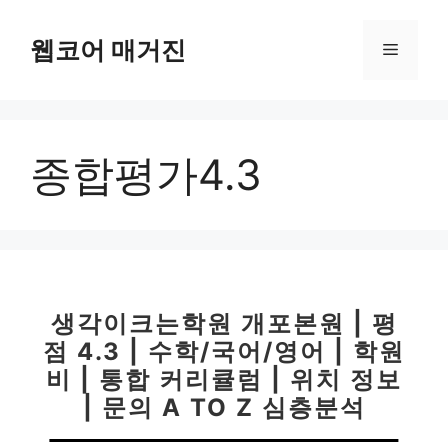
컨
텐
웹코어 매거진
메
츠
로
뉴
건
너
종합평가4.3
뛰
기
생각이크는학원 개포본원 | 평
점 4.3 | 수학/국어/영어 | 학원
비 | 통합 커리큘럼 | 위치 정보
| 문의 A TO Z 심층분석