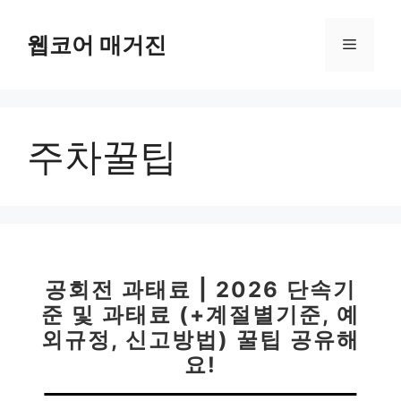
컨
텐
웹코어 매거진
메
츠
로
뉴
건
너
주차꿀팁
뛰
기
공회전 과태료 | 2026 단속기
준 및 과태료 (+계절별기준, 예
외규정, 신고방법) 꿀팁 공유해
요!