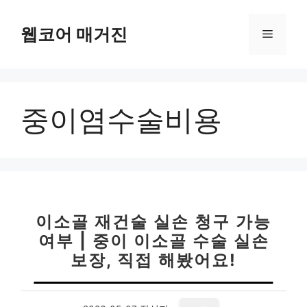
컨
텐
웹코어 매거진
메
츠
로
뉴
건
너
중이염수술비용
뛰
기
이소골 재건술 실손 청구 가능
여부 | 중이 이소골 수술 실손
보장, 직접 해봤어요!