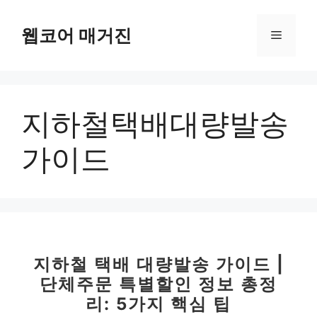
컨
텐
웹코어 매거진
메
츠
로
뉴
건
너
지하철택배대량발송
뛰
기
가이드
지하철 택배 대량발송 가이드 |
단체주문 특별할인 정보 총정
리: 5가지 핵심 팁