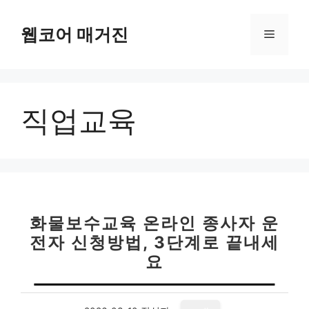
컨
텐
웹코어 매거진
메
츠
로
뉴
건
너
직업교육
뛰
기
화물보수교육 온라인 종사자 운
전자 신청방법, 3단계로 끝내세
요